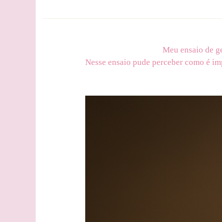
Meu ensaio de ge
Nesse ensaio pude perceber como é imp