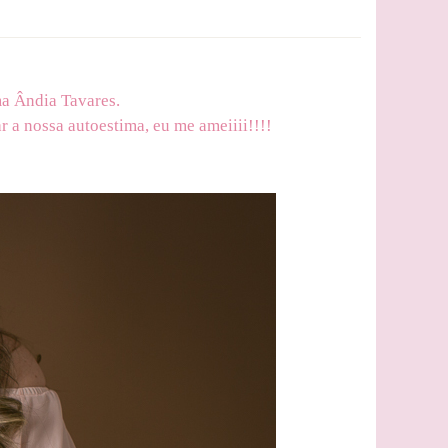
ma Ândia Tavares.
 a nossa autoestima, eu me ameiiii!!!!