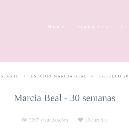
Home
Trabalhos
So
ESTANTE
ESTÚDIO MARCIA BEAL
19/JULHO/20
Marcia Beal - 30 semanas
3397
visualizações
18
curtidas