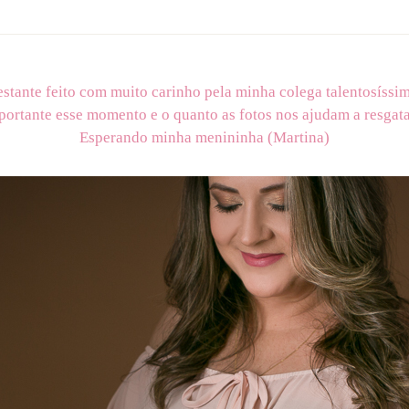
stante feito com muito carinho pela minha colega talentosíssi
ortante esse momento e o quanto as fotos nos ajudam a resgatar
Esperando minha menininha (Martina)