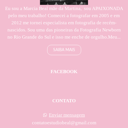
Eu sou a Marcia Beal mãe da Martina, sou APAIXONADA
pelo meu trabalho! Comecei a fotografar em 2005 e em
2012 me tornei especialista em fotografia de recém-
nascidos. Sou uma das pioneiras da Fotografia Newborn
no Rio Grande do Sul e isso me enche de orgulho.Meu...
SAIBA MAIS
FACEBOOK
CONTATO
Enviar mensagem
contatoestudiobeal@gmail.com